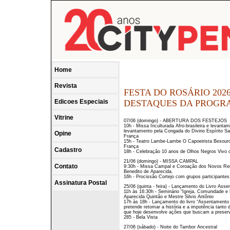
Home
Revista
FESTA DO ROSÁRIO 2026 (T
Edicoes Especiais
DESTAQUES DA PROG
Vitrine
07/06 (domingo) - ABERTURA DOS FESTEJOS
10h - Missa Inculturada Afro-brasileira e levant
levantamento pela Congada do Divino Espírito S
Opine
França
15h - Teatro Lambe-Lambe O Capoeirista Besouro
França
Cadastro
18h - Celebração 10 anos de Olhos Negros Vivo
21/06 (domingo) - MISSA CAMPAL
Contato
9:30h - Missa Campal e Coroação dos Novos Reis
Benedito de Aparecida.
16h - Procissão Cortejo com grupos participante
Assinatura Postal
25/06 (quinta - feira) - Lançamento do Livro Ass
11h às 16:30h - Seminário “Igreja, Comunidade e
Aparecida Quintão e Mestre Silvio Antônio
17h às 18h - Lançamento do livro “Assentamento 
pretende retomar a história e a impotência tant
que hoje desenvolve ações que buscam a preser
285 - Bela Vista
27/06 (sábado) - Noite do Tambor Ancestral