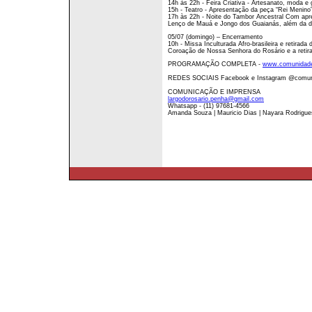
14h às 22h - Feira Criativa - Artesanato, moda e
15h - Teatro - Apresentação da peça “Rei Menino
17h às 22h - Noite do Tambor Ancestral Com apr
Lenço de Mauá e Jongo dos Guaianás, além da dis
05/07 (domingo) – Encerramento
10h - Missa Inculturada Afro-brasileira e retira
Coroação de Nossa Senhora do Rosário e a retir
PROGRAMAÇÃO COMPLETA -
www.comunidade
REDES SOCIAIS Facebook e Instagram @comuni
COMUNICAÇÃO E IMPRENSA
largodorosario.penha@gmail.com
Whatsapp - (11) 97681-4566
Amanda Souza | Mauricio Dias | Nayara Rodrigue