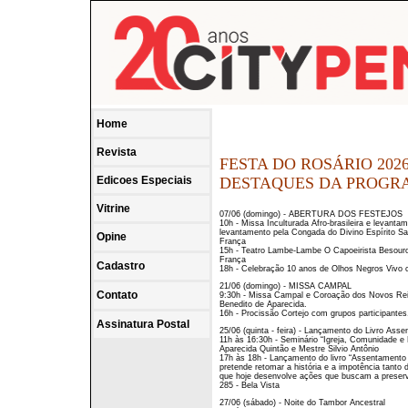
Home
Revista
FESTA DO ROSÁRIO 2026 (T
Edicoes Especiais
DESTAQUES DA PROG
Vitrine
07/06 (domingo) - ABERTURA DOS FESTEJOS
10h - Missa Inculturada Afro-brasileira e levant
levantamento pela Congada do Divino Espírito S
Opine
França
15h - Teatro Lambe-Lambe O Capoeirista Besouro
França
Cadastro
18h - Celebração 10 anos de Olhos Negros Vivo
21/06 (domingo) - MISSA CAMPAL
Contato
9:30h - Missa Campal e Coroação dos Novos Reis
Benedito de Aparecida.
16h - Procissão Cortejo com grupos participante
Assinatura Postal
25/06 (quinta - feira) - Lançamento do Livro Ass
11h às 16:30h - Seminário “Igreja, Comunidade e
Aparecida Quintão e Mestre Silvio Antônio
17h às 18h - Lançamento do livro “Assentamento 
pretende retomar a história e a impotência tant
que hoje desenvolve ações que buscam a preser
285 - Bela Vista
27/06 (sábado) - Noite do Tambor Ancestral