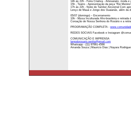
14h às 22h - Feira Criativa - Artesanato, moda e
15h - Teatro - Apresentação da peça “Rei Menino
17h às 22h - Noite do Tambor Ancestral Com apr
Lenço de Mauá e Jongo dos Guaianás, além da dis
05/07 (domingo) – Encerramento
10h - Missa Inculturada Afro-brasileira e retira
Coroação de Nossa Senhora do Rosário e a retir
PROGRAMAÇÃO COMPLETA -
www.comunidade
REDES SOCIAIS Facebook e Instagram @comuni
COMUNICAÇÃO E IMPRENSA
largodorosario.penha@gmail.com
Whatsapp - (11) 97681-4566
Amanda Souza | Mauricio Dias | Nayara Rodrigue